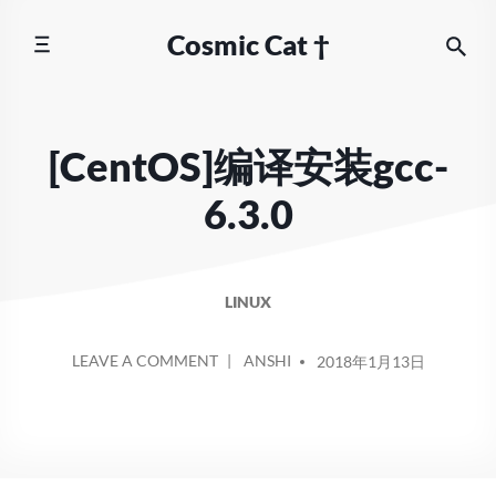
Skip
Cosmic Cat †
to
content
[CentOS]编译安装gcc-
6.3.0
LINUX
POSTED
ON
LEAVE A COMMENT
ANSHI
2018年1月13日
BY
[CENTOS]
编
译
安
装