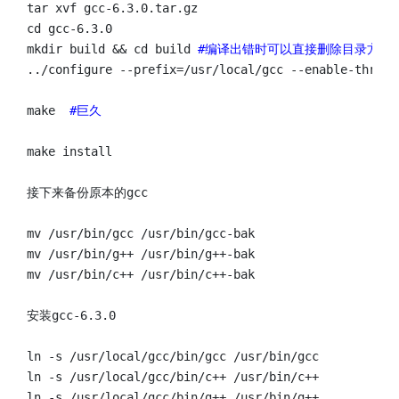
tar xvf gcc-6.3.0.tar.gz

cd gcc-6.3.0

mkdir build && cd build 
#编译出错时可以直接删除目录方便
../configure --prefix=/usr/local/gcc --enable-thread
make  
#巨久

make install

接下来备份原本的gcc

mv /usr/bin/gcc /usr/bin/gcc-bak

mv /usr/bin/g++ /usr/bin/g++-bak

mv /usr/bin/c++ /usr/bin/c++-bak

安装gcc-6.3.0

ln -s /usr/local/gcc/bin/gcc /usr/bin/gcc

ln -s /usr/local/gcc/bin/c++ /usr/bin/c++

ln -s /usr/local/gcc/bin/g++ /usr/bin/g++
