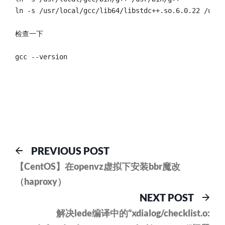
ln -s /usr/local/gcc/lib64/libstdc++.so.6.0.22 /usr/
检查一下

gcc --version

文
Previous
PREVIOUS POST
post:
章
【CentOS】在openvz虚拟下安装bbr魔改
（haproxy）
导
Nex
NEXT POST
航
pos
解决lede编译中的“xdialog/checklist.o: