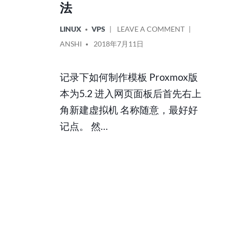
法
POSTED
ON
LINUX
VPS
LEAVE A COMMENT
IN
[PROXMOX]
POSTED
ANSHI
2018年7月11日
制
BY
作
记录下如何制作模板 Proxmox版
模
板
本为5.2 进入网页面板后首先右上
的
角新建虚拟机 名称随意，最好好
方
记点。 然…
法