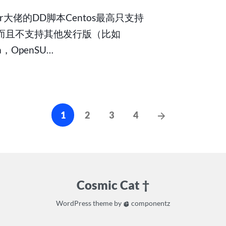
作
icer大佬的DD脚本Centos最高只支持
LINUX
的
而且不支持其他发行版（比如
DD
ra，OpenSU…
包
文
Next
1
2
3
4
Posts
章
导
Cosmic Cat †
航
WordPress
theme by
componentz