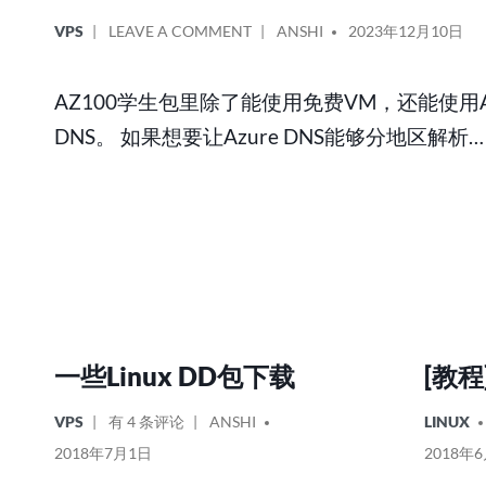
POSTED
ON
POSTED
VPS
LEAVE A COMMENT
ANSHI
2023年12月10日
IN
AZURE
BY
DNS
AZ100学生包里除了能使用免费VM，还能使用Az
使
DNS。 如果想要让Azure DNS能够分地区解析…
用
方
法
及
分
流
国
内
流
量
一些Linux DD包下载
[教程
的
POSTED
一
POSTED
方
POSTED
VPS
有 4 条评论
ANSHI
LINUX
IN
些
BY
法
IN
2018年7月1日
2018年
LINUX