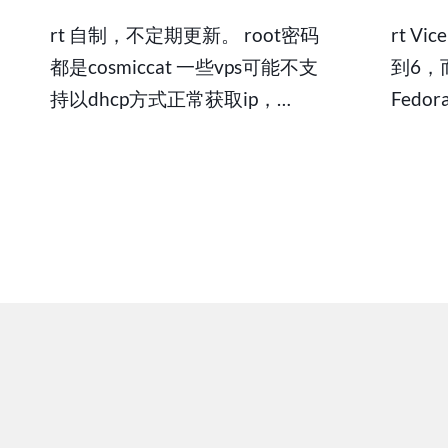
DD
rt 自制，不定期更新。 root密码
rt V
包
下
都是cosmiccat 一些vps可能不支
到6，
载
持以dhcp方式正常获取ip，…
Fedo