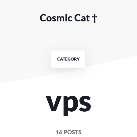
Cosmic Cat †
CATEGORY
vps
16 POSTS