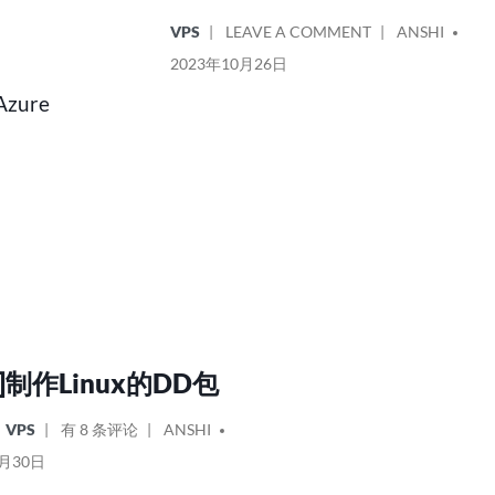
POSTED
ON
POSTED
VPS
LEAVE A COMMENT
ANSHI
IN
记
BY
2023年10月26日
一
ure
次
龟
壳
“被
盗”
乌
龙
经
历
]制作Linux的DD包
[教
POSTED
VPS
有 8 条评论
ANSHI
程]
BY
6月30日
制