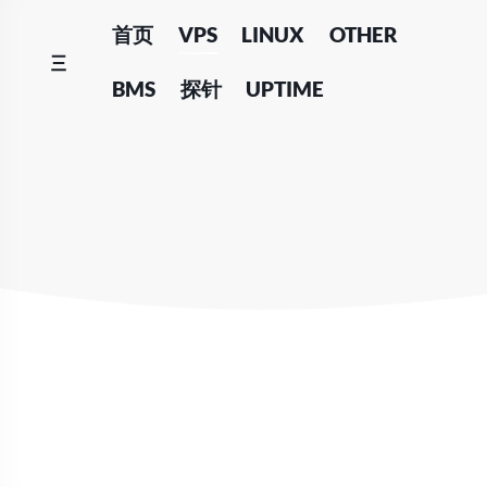
Skip
首页
VPS
LINUX
OTHER
to
content
BMS
探针
UPTIME