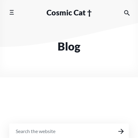
Skip
Cosmic Cat †
to
content
Blog
SEARCH
SEARCH
THE