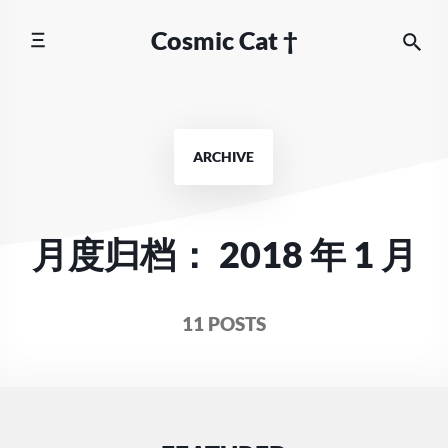
Skip
Cosmic Cat †
to
content
ARCHIVE
月度归档：
2018 年 1 月
11 POSTS