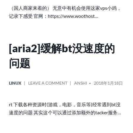
用
（国人商家来着的） 无意中有机会使用这家vps小鸡，
感
记录下感受 官网：https://www.woothost…
受
[aria2]缓解bt没速度的
问题
POSTED
POSTED
ON
LINUX
LEAVE A COMMENT
ANSHI
2018年1月18日
IN
BY
[ARIA2]
缓
解
rt 下载各种资源时(游戏，电影，音乐等)经常遇到bt没
BT
速度的问题 其实这个可以通过添加额外的tacker服务…
没
速
度