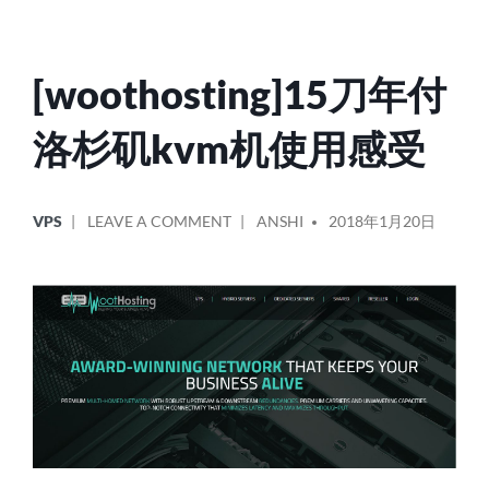
[woothosting]15刀年付
洛杉矶kvm机使用感受
POSTED
POSTED
ON
VPS
LEAVE A COMMENT
ANSHI
2018年1月20日
IN
BY
[WOOTHOSTING]15
刀
年
付
洛
杉
矶
KVM
机
使