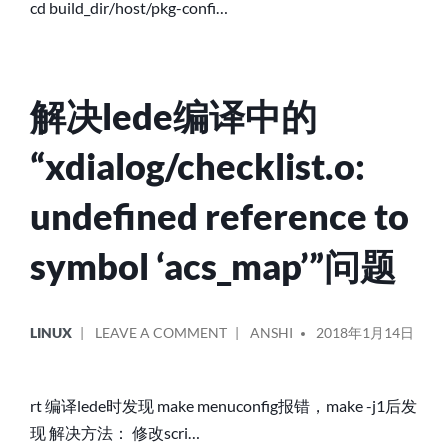
编
cd build_dir/host/pkg-confi…
译
中
GCONVERT.C:61:2:
ERROR:
解决lede编译中的
#ERROR
GNU
“xdialog/checklist.o:
LIBICONV
NOT
undefined reference to
IN
USE
symbol ‘acs_map’”问题
BUT
INCLUDED
ICONV.H
POSTED
POSTED
ON
LINUX
LEAVE A COMMENT
ANSHI
2018年1月14日
IS
IN
BY
解
FROM
决
LIBICONV
LEDE
rt 编译lede时发现 make menuconfig报错，make -j1后发
问
编
现 解决方法： 修改scri…
题