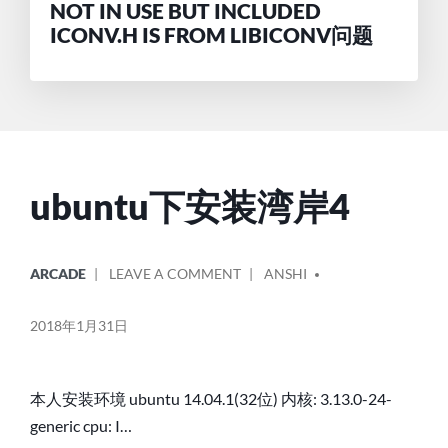
NOT IN USE BUT INCLUDED
ICONV.H IS FROM LIBICONV问题
ubuntu下安装湾岸4
POSTED
POSTED
ON
ARCADE
LEAVE A COMMENT
ANSHI
IN
BY
UBUNTU
下
2018年1月31日
安
装
湾
本人安装环境 ubuntu 14.04.1(32位) 内核: 3.13.0-24-
岸
generic cpu: I…
4