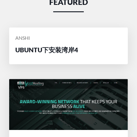
FEATURED
POSTED
ANSHI
BY
UBUNTU下安装湾岸4
VPS