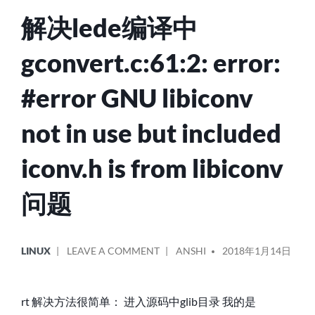
的
解决lede编译中
问
题
gconvert.c:61:2: error:
#error GNU libiconv
not in use but included
iconv.h is from libiconv
问题
POSTED
POSTED
ON
LINUX
LEAVE A COMMENT
ANSHI
2018年1月14日
IN
BY
解
决
LEDE
rt 解决方法很简单： 进入源码中glib目录 我的是