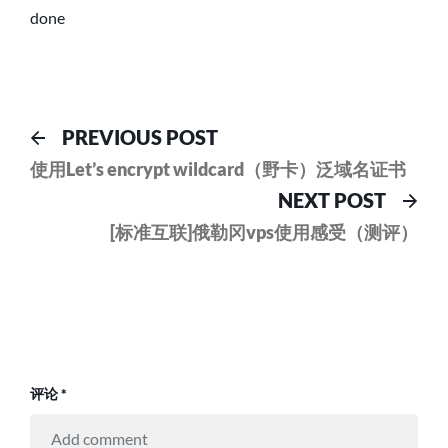
done
文
Previous
PREVIOUS POST
post:
章
使用Let’s encrypt wildcard（野卡）泛域名证书
Nex
NEXT POST
导
pos
[标准互联]俄勒冈vps使用感受（测评）
航
评论
*