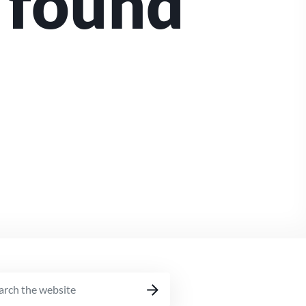
t found
RCH
SEARCH