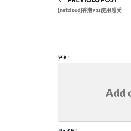
文
post:
[netcloud]香港vps使用感受
章
导
航
评论
*
显示名称
*