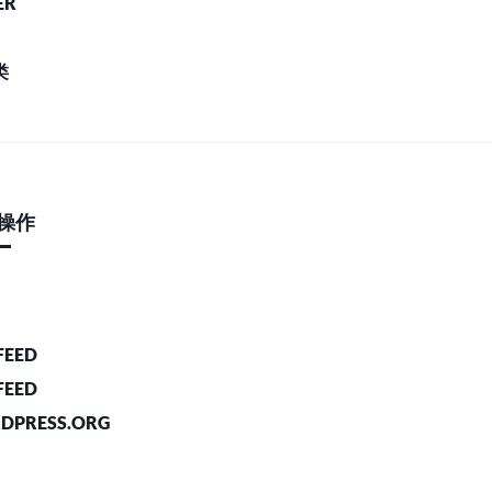
ER
类
操作
FEED
FEED
DPRESS.ORG