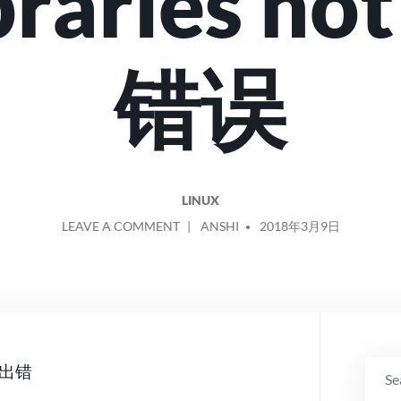
braries no
错误
LINUX
ON
POSTED
LEAVE A COMMENT
ANSHI
2018年3月9日
OPENWRT
BY
编
译
酸
酸
乳
SEA
出错
（SSR）
THE
时