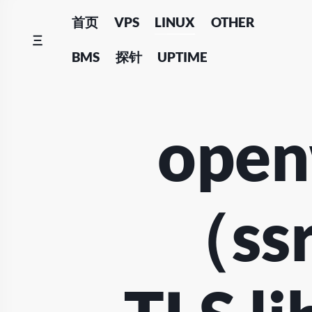
Skip
首页
VPS
LINUX
OTHER
to
content
BMS
探针
UPTIME
ope
（ss