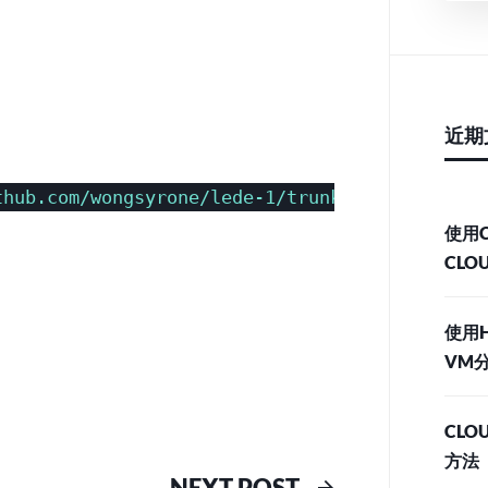
WEBS
解
决
MBED
TLS
LIBRARIES
近期
NOT
FOUND
thub.com/wongsyrone/lede-1/trunk/package/libs
错
误
使用C
CLO
使用H
VM分
CLO
方法
ous
Next
NEXT POST