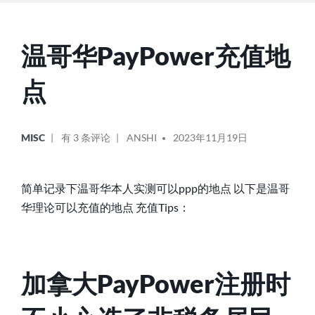
温哥华PayPower充值地
点
POSTED
POSTED
温
MISC
有 3 条评论
ANSHI
2023年11月19日
IN
BY
哥
华
PAYPOWER
简单记录下温哥华本人实测可以ppp的地点 以下是温哥
充
华理论可以充值的地点 充值Tips：
值
地
点
加拿大PayPower注册时