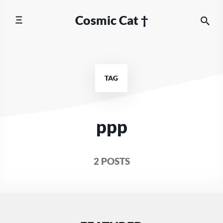
Skip
Cosmic Cat †
to
content
TAG
ppp
2 POSTS