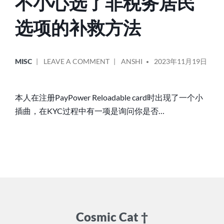
不小心选了非税务居民
选项的补救方法
POSTED
POSTED
ON
MISC
LEAVE A COMMENT
ANSHI
2023年11月19日
IN
BY
加
拿
大
本人在注册PayPower Reloadable card时出现了一个小
PAYPOWER
插曲，在KYC过程中有一项是询问你是否…
注
册
时
不
小
心
选
了
Cosmic Cat †
非