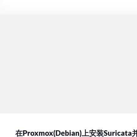
在Proxmox(Debian)上安装Surica