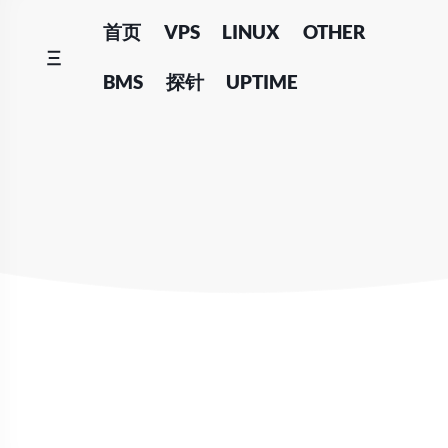
Skip
首页
VPS
LINUX
OTHER
to
content
BMS
探针
UPTIME